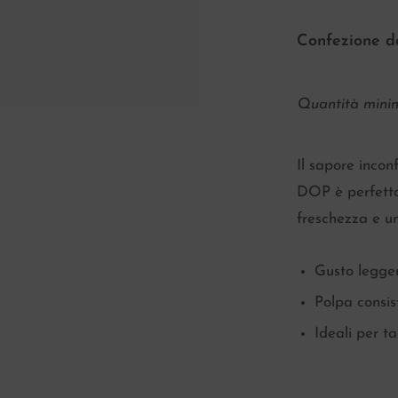
Confezione d
Quantità minim
Il sapore inco
DOP è perfetto
freschezza e un
Gusto legge
Polpa consis
Ideali per ta