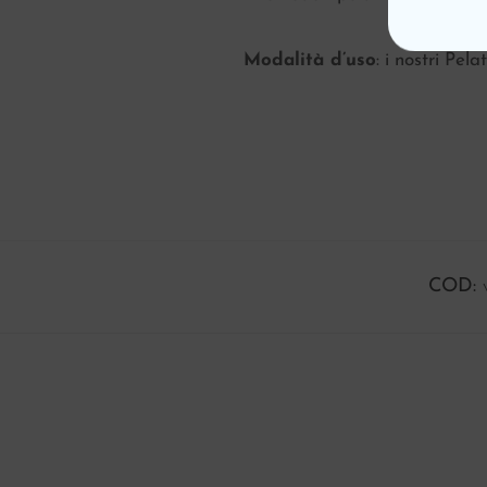
Modalità d’uso
: i nostri Pel
COD: