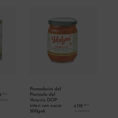
ello
Leggi Tutto
Pomodorini del
3
Piennolo del
,35
€
edana
Vesuvio DOP
interi con succo
4.118
,36
€
a pedana
500gx6