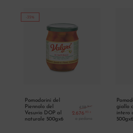
-35%
Aggiungi Al Carrello
Pomodorini del
Pomod
Il prezzo origina
Piennolo del
giallo
,36
4.118
€
Vesuvio DOP al
2.676
intero 
,93
€
Il prezzo attuale
a pedana
naturale 500gx6
500gx