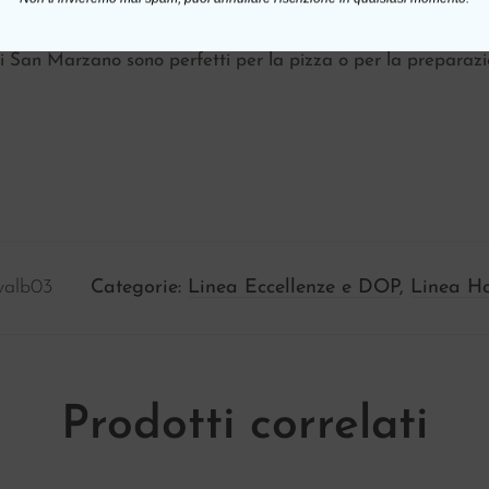
ati San Marzano sono perfetti per la pizza o per la preparazio
valb03
Categorie:
Linea Eccellenze e DOP
,
Linea Ho
Prodotti correlati