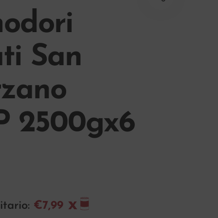
odori
ti San
zano
 2500gx6
itario:
€7,99