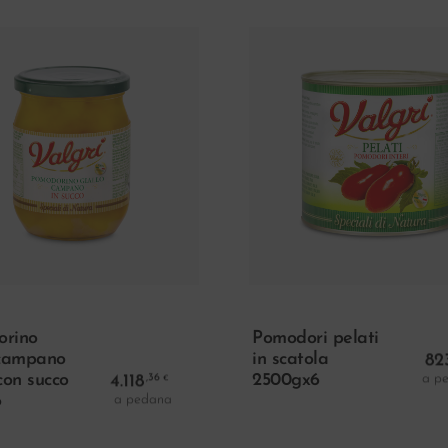
Aggiungi Al Carrello
Aggiungi Al Carr
orino
Pomodori pelati
le era: 4.118,36 €.
 campano
in scatola
82
a p
con succo
4.118
2500gx6
,36
€
 è: 2.676,93 €.
a pedana
6