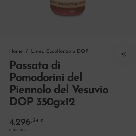
Home
/
Linea Eccellenze e DOP
Passata di
Pomodorini del
Piennolo del Vesuvio
DOP 350gx12
4.296
,24
€
a pedana