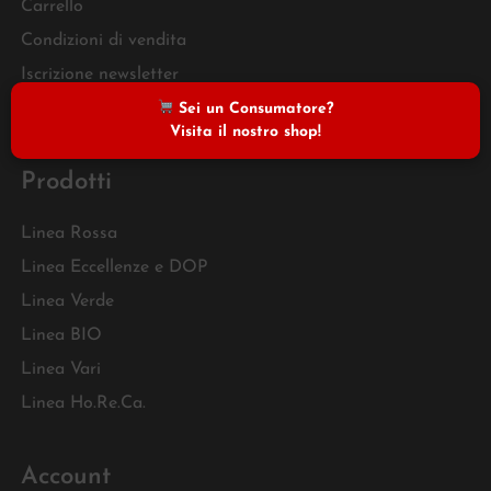
Carrello
Condizioni di vendita
Iscrizione newsletter
FAQ
Sei un Consumatore?
Visita il nostro shop!
Prodotti
Linea Rossa
Linea Eccellenze e DOP
Linea Verde
Linea BIO
Linea Vari
Linea Ho.Re.Ca.
Account