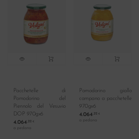
Pacchetelle di
Pomodorino giallo
Pomodorino del
campano a pacchetelle
Piennolo del Vesuvio
970gx6
DOP 970gx6
4.064
,22
€
a pedana
4.064
,22
€
a pedana