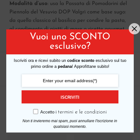
Modalità d’uso
: usa la Passata di Pomodorini del
Piennolo del Vesuvio DOP Valgrì come base sugo:
da quello classico al basilico per condire la pasta,
al condimento di piatti di mare o ricette gourmet.
Vuoi uno SCONTO
esclusivo?
Iscriviti ora e ricevi subito un
codice sconto
esclusivo sul tuo
COD:
valb37
primo ordine a
pedana
! Approfittane subito!
Categoria:
Linea Eccellenze e DOP
ISCRIVITI
Prodotti correlati
termini e le condizioni
Accetto i
Non ti invieremo mai spam, puoi annullare l'iscrizione in
qualsiasi momento.