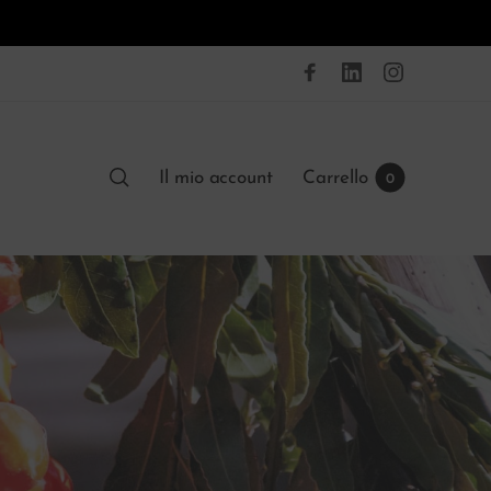
Il mio account
Carrello
0