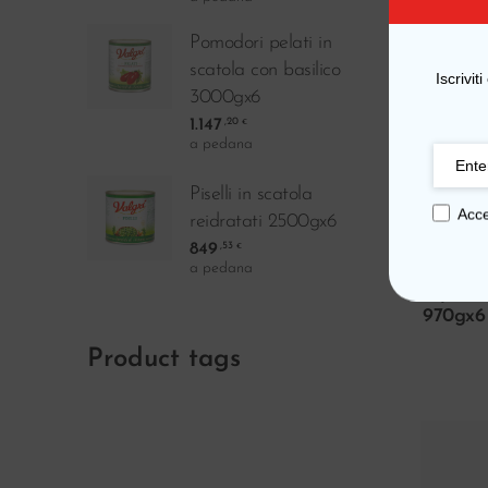
Pomodori pelati in
scatola con basilico
Iscrivit
3000gx6
1.147
,20
€
a pedana
Piselli in scatola
Acce
reidratati 2500gx6
Pomodo
849
,53
€
giallo
a pedana
a pacch
970gx6
Product tags