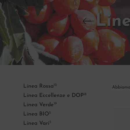
Lin
12
Linea Rossa
Abbiam
18
Linea Eccellenze e DOP
19
Linea Verde
5
Linea BIO
5
Linea Vari