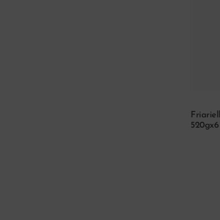
Friariell
520gx6