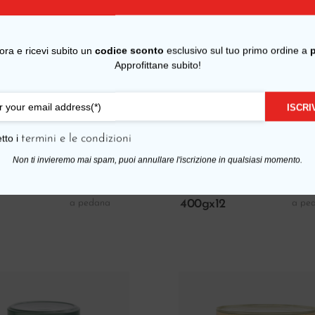
i ora e ricevi subito un
codice sconto
esclusivo sul tuo primo ordine a
Approfittane subito!
ISCRIV
tto i
termini e le condizioni
Aggiungi Al Carrello
Aggiungi Al Carr
rino
Pomodorino
Non ti invieremo mai spam, puoi annullare l'iscrizione in qualsiasi momento.
 campano
giallo campano
etelle
4.064
in scatola
3.47
,22
€
a pedana
a pe
400gx12