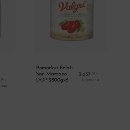
ello
Aggiungi Al Carrello
Pomodori Pelati
San Marzano
2.637
,09
€
a pedana
DOP 2500gx6
,34
€
dana