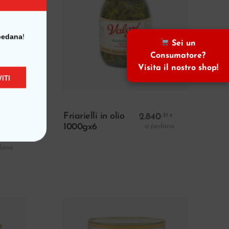
pedana
!
Sei un
Consumatore?
Visita il nostro shop!
ITI
ello
Aggiungi Al Carrello
Friarielli in olio
2.840
,31
€
a pedana
1000gx6
0
,11
€
dana