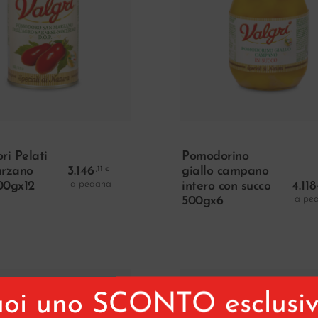
Aggiungi Al Carrello
Aggiungi Al Carr
i Pelati
Pomodorino
rzano
3.146
giallo campano
,11
€
a pedana
0gx12
intero con succo
4.118
a pe
500gx6
oi uno SCONTO esclusi