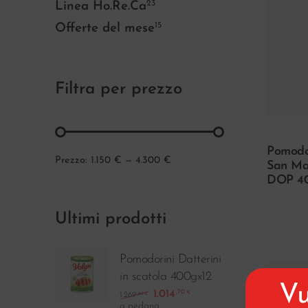
23
Linea Ho.Re.Ca
15
Offerte del mese
Filtra per prezzo
Pomodor
Prezzo:
1.150 €
—
4.300 €
San Ma
DOP 40
Ultimi prodotti
Pomodorini Datterini
in scatola 400gx12
Vu
1.014
,70
€
1.269
,65
€
a pedana