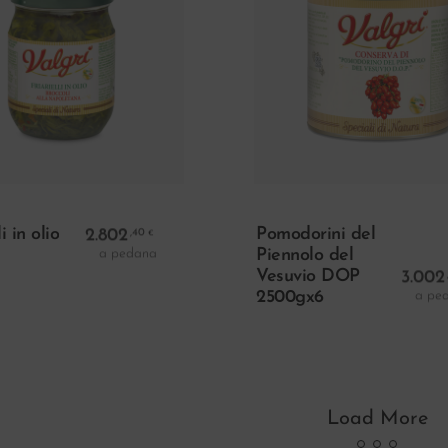
Aggiungi Al Carrello
Aggiungi Al Carr
i in olio
2.802
Pomodorini del
,40
€
a pedana
Piennolo del
Vesuvio DOP
3.002
a pe
2500gx6
Load More