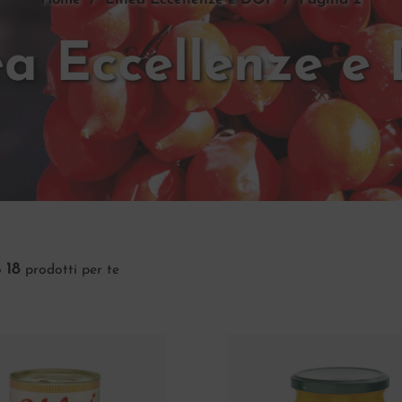
ea Eccellenze e
18
o
prodotti per te