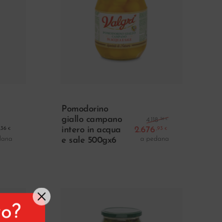
ello
Aggiungi Al Carrello
Pomodorino
Il prezzo orig
giallo campano
,36
4.118
€
intero in acqua
2.676
,36
,93
€
€
Il prezzo att
dana
a pedana
e sale 500gx6
vo?