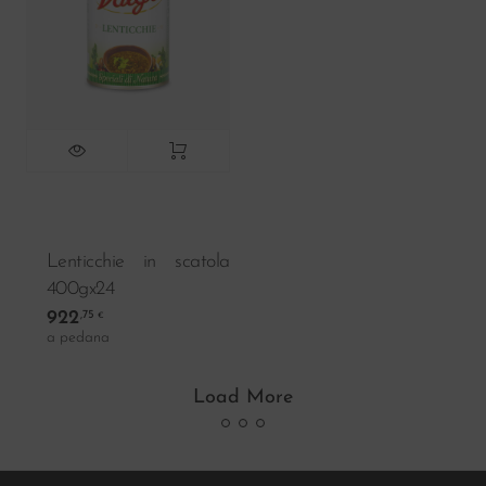
Lenticchie in scatola
400gx24
922
,75
€
a pedana
Load More