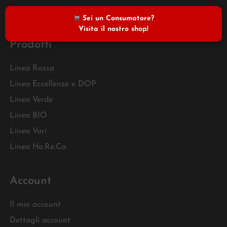
FAQ
Sei un Consumatore?
Visita il nostro shop!
Prodotti
Linea Rossa
Linea Eccellenze e DOP
Linea Verde
Linea BIO
Linea Vari
Linea Ho.Re.Ca.
Account
Il mio account
Dettagli account