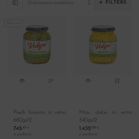
Linea Eccellenze e DOP
FILTERS
Ordinamento predefinito
19
Linea Verde
5
Sold out
Linea BIO
5
Linea Vari
23
Linea Ho.Re.Ca
15
Offerte del mese
Piselli finissimi in vetro
Mais dolce in vetro
680gx12
340gx12
745
1.432
,43
,00
€
€
a pedana
a pedana