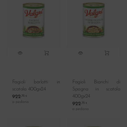
Fagioli borlotti in
Fagioli Bianchi di
scatola 400gx24
Spagna in scatola
400gx24
922
,75
€
a pedana
922
,75
€
a pedana