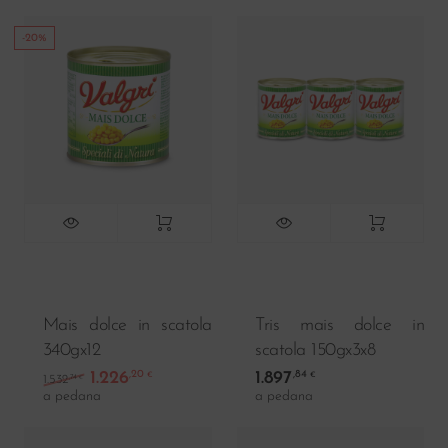
-20%
Mais dolce in scatola
Tris mais dolce in
340gx12
scatola 150gx3x8
1.226
1.897
,20
,84
Il prezzo originale era: 1.532,74 €.
Il prezzo attuale è: 1.226,20 €.
€
€
,74
1.532
€
a pedana
a pedana