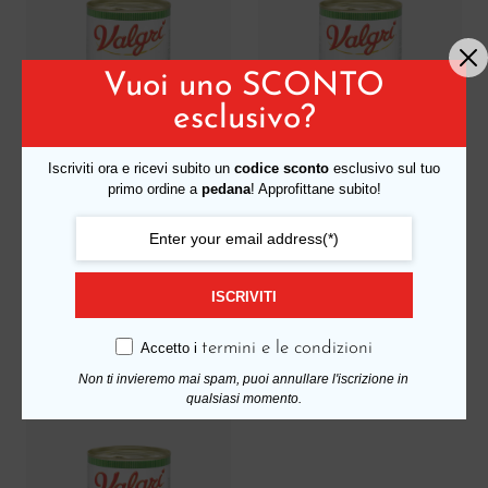
Vuoi uno SCONTO
esclusivo?
Iscriviti ora e ricevi subito un
codice sconto
esclusivo sul tuo
primo ordine a
pedana
! Approfittane subito!
ISCRIVITI
Ceci in scatola
Fagioli cannellini in
400gx24
scatola 400gx24
termini e le condizioni
Accetto i
922
922
,75
,75
€
€
Non ti invieremo mai spam, puoi annullare l'iscrizione in
a pedana
a pedana
qualsiasi momento.