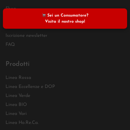
Shop
Sei un Consumatore?
Carrello
Visita il nostro shop!
Condizioni di vendita
Iscrizione newsletter
FAQ
Prodotti
Linea Rossa
Linea Eccellenze e DOP
Linea Verde
Linea BIO
Linea Vari
Linea Ho.Re.Ca.