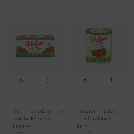
Tris Pomodorini in
Pomodori pelati in
scatola 400gr3x8
scatola 800gx12
1.299
971
,88
,14
€
€
a pedana
a pedana