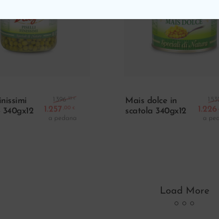
Aggiungi Al Carrello
Aggiungi Al Carr
Il prezzo originale era: 1.396,33 €.
,33
1.396
1.53
finissimi
Mais dolce in
€
1.257
1.226
,00
€
o 340gx12
scatola 340gx12
Il prezzo attuale è: 1.257,00 €.
a pedana
a pe
Load More