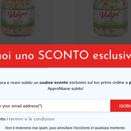
oi uno SCONTO esclusi
Aggiungi Al Carrello
Aggiungi Al Carr
Il prezzo originale era: 1.086,80 €.
,80
1.086
 tondini
Fagioli
€
1.08
978
,00
€
o 340gx12
cannellini in
978
Il prezzo attuale è: 978,00 €.
a pedana
a pe
vetro 340gx12
i ora e ricevi subito un
codice sconto
esclusivo sul tuo primo ordine a
Approfittane subito!
ISCRIV
-20%
tto i
termini e le condizioni
Non ti invieremo mai spam, puoi annullare l'iscrizione in qualsiasi momento.