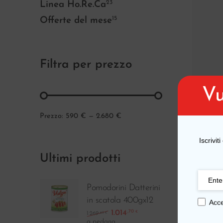
23
Linea Ho.Re.Ca
15
Offerte del mese
Filtra per prezzo
Vu
Fagioli
Prezzo:
590 €
—
2.680 €
in vetr
Iscrivit
Ultimi prodotti
Pomodorini Datterini
-10%
in scatola 400gx12
Acce
1.014
,70
€
1.269
,65
€
a pedana