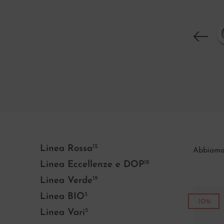
12
Linea Rossa
Abbiam
18
Linea Eccellenze e DOP
19
Linea Verde
5
Linea BIO
-10%
5
Linea Vari