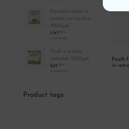
Pomodori pelati in
scatola con basilico
3000gx6
1.147
,20
€
a pedana
Piselli in scatola
reidratati 2500gx6
Piselli 
in vetr
849
,53
€
a pedana
Product tags